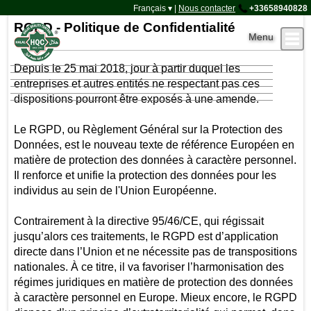
Halal Office
Français ▾
|
Nous contacter
+33658940828
RGPD - Politique de Confidentialité
Depuis le 25 mai 2018, jour à partir duquel les
Accueil
entreprises et autres entités ne respectant pas ces
A propos de HQC
Certification
Accreditation
dispositions pourront être exposés à une amende.
Contact
Connexion
Le RGPD, ou Règlement Général sur la Protection des
Données, est le nouveau texte de référence Européen en
matière de protection des données à caractère personnel.
Il renforce et unifie la protection des données pour les
individus au sein de l'Union Européenne.
Contrairement à la directive 95/46/CE, qui régissait
jusqu’alors ces traitements, le RGPD est d’application
directe dans l’Union et ne nécessite pas de transpositions
nationales. À ce titre, il va favoriser l’harmonisation des
régimes juridiques en matière de protection des données
à caractère personnel en Europe. Mieux encore, le RGPD