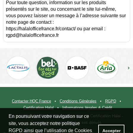
Pour toute question, information sur les produits
présentés sur le site, ou concernant le site lui-même,
vous pouvez laisser un message à l’adresse suivante sur
notre page de contact :
https://halalofficefrance.fr/contact/ ou par email :
rgpd@halalofficefrance.fr
Contacter HQC France
•
Conditions Générales
•
RGPD
•
Certification Halal
•
Informations légales & Crédit
La société Halal Office HQC France assure la Certification Halal -
En poursuivant votre navigation sur ce
Contrôle de la viande halal et ses dérivés.
site, vous acceptez notre politique
RGPD ainsi que l’utilisation de Cookies
Accepter